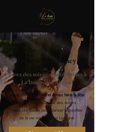
Boite de nuit Nancy
Vivez des soirées inoubliables à
La Danse des Anges !
Vous êtes nancéien et aimez faire la fête
?
Rejoignez La Danse des Anges :
l’adresse idéale pour danser et profiter
de la vie nocturne en Lorraine.