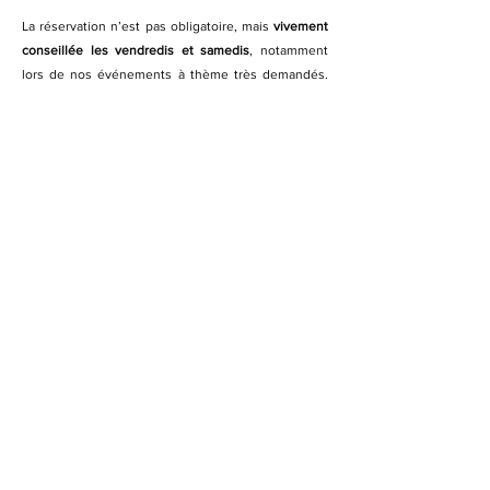
La réservation n’est pas obligatoire, mais
vivement
conseillée les vendredis et samedis
, notamment
lors de nos événements à thème très demandés.
Vous pouvez réserver une table ou même privatiser
notre club.
Entre clubbing, danses SBK, événements
nocturnes, mixs sur platines ou soirées étudiantes,
il y a toujours une bonne raison de faire la fête
entre amis dans l’un des clubs les plus branchés
autour de Nancy.
Est-ce un lieu sécurisé ?
Oui. Notre nightclub est encadré par des
agents de
sécurité formés
, avec
videurs qualifiés
(CQP), afin
de garantir une expérience sereine à tous les
visiteurs. Chaque soirée respecte les normes de
sécurité et les droits SACEM.
Une vigilance