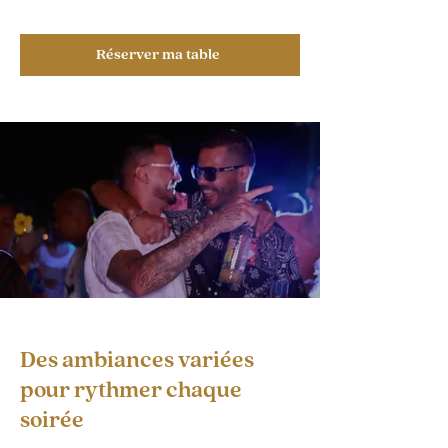
Réserver ma table
Des ambiances variées
pour rythmer chaque
soirée