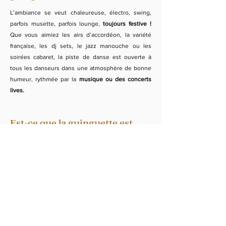
L’ambiance se veut chaleureuse, électro, swing,
parfois musette, parfois lounge,
toujours festive !
Que vous aimiez les airs d’accordéon, la variété
française, les dj sets, le jazz manouche ou les
soirées cabaret, la piste de danse est ouverte à
tous les danseurs dans une atmosphère de bonne
humeur, rythmée par la
musique ou des concerts
lives.
Est-ce que la guinguette est
accessible à tous ?
Notre guinguette est
ouverte à tous les majeurs.
Elle accueille aussi bien les groupes d’amis venus
boire un bon verre, les couples qui veulent passer
un bon moment, que les habitués des soirées
dansantes. L’ambiance est décontractée et
intergénérationnelle.