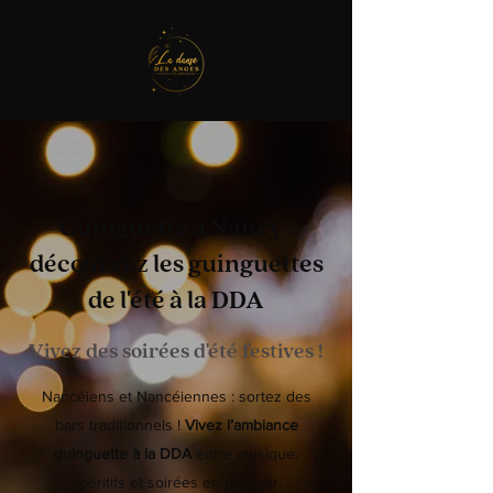
Guinguette à Nancy :
découvrez les guinguettes
de l'été à la DDA
Vivez des soirées d'été festives !
Nancéiens et Nancéiennes : sortez des
bars traditionnels !
Vivez l’ambiance
guinguette à la DDA
entre musique,
apéritifs et soirées en plein air.