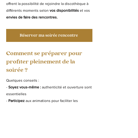
offrent la possibilité de rejoindre la discothèque à
différents moments selon
vos disponibilités
et vos
envies de faire des rencontres.
Réserver ma soirée rencontre
Comment se préparer pour
profiter pleinement de la
soirée ?
Quelques conseils :
-
Soyez vous-même :
authenticité et ouverture sont
essentielles
-
Participez
aux animations pour faciliter les
échanges
- Allez vers les autres pour
discuter, danser ou
partager un verre
-
Profitez du moment :
même si l’amour n’est pas
immédiat, vous élargirez votre cercle et passerez