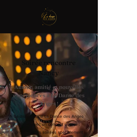
Soirée rencontre
Nancy
Amour, amitié et nouvelles
expériences à La Danse des
Anges !
La discothèque La Danse des Anges
innove avec un concept unique :
organiser des soirées spécialement